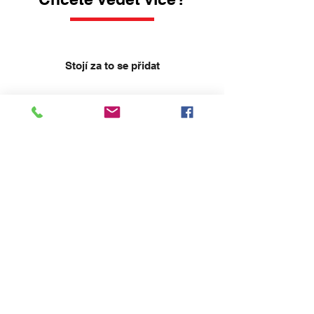
Stojí za to se přidat
Můžete ovlivnit myšlení a směrování detí
i mládeže, vytvářet trvalé hodnoty a získat
nové zákazníky...
Přidejte se
Cíle Nadačního Fondu
NF Řemeslo Pomáhá má za cíl
podporovat tradiční řemesla formou