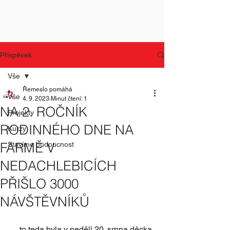
Příspěvek
Vše
Řemeslo pomáhá
Vše
4. 9. 2023
Minut čtení: 1
NA 2. ROČNÍK
Projekty
RODINNÉHO DNE NA
Kurzy
FARMĚ V
Stavíme budoucnost
NEDACHLEBICÍCH
PŘIŠLO 3000
NÁVŠTĚVNÍKŮ
… to teda byla v neděli 20. srpna děcka 