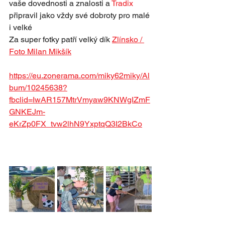
vaše dovednosti a znalosti a 
Tradix
připravil jako vždy své dobroty pro malé 
i velké
Za super fotky patří velký dík 
Zlínsko / 
Foto Milan Mikšík
https://eu.zonerama.com/miky62miky/Al
bum/10245638?
fbclid=IwAR157MtrVmyaw9KNWgIZmF
GNKEJm-
eKrZp0FX_tvw2lhN9YxptqQ3I2BkCo