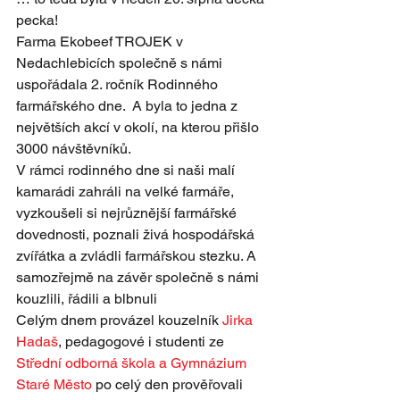
pecka! 
Farma Ekobeef TROJEK v 
Nedachlebicích společně s námi 
uspořádala 2. ročník Rodinného 
farmářského dne.  A byla to jedna z 
největších akcí v okolí, na kterou přišlo 
3000 návštěvníků. 
V rámci rodinného dne si naši malí 
kamarádi zahráli na velké farmáře, 
vyzkoušeli si nejrůznější farmářské 
dovednosti, poznali živá hospodářská 
zvířátka a zvládli farmářskou stezku. A 
samozřejmě na závěr společně s námi 
kouzlili, řádili a blbnuli
Celým dnem provázel kouzelník 
Jirka 
Hadaš
, pedagogové i studenti ze 
Střední odborná škola a Gymnázium 
Staré Město
 po celý den prověřovali 