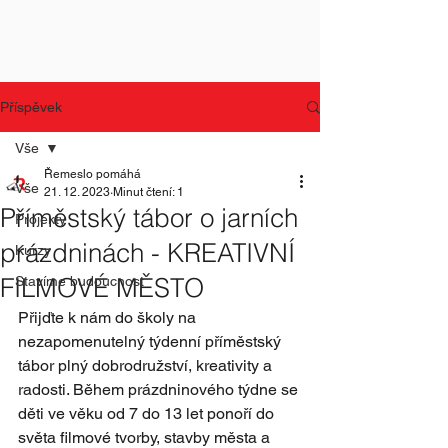
Příspěvek
Vše
Řemeslo pomáhá
Vše
21. 12. 2023
Minut čtení: 1
Příměstský tábor o jarních
Projekty
prázdninách - KREATIVNÍ
Kurzy
FILMOVÉ MĚSTO
Stavíme budoucnost
Přijďte k nám do školy na 
nezapomenutelný týdenní příměstský 
tábor plný dobrodružství, kreativity a 
radosti. Během prázdninového týdne se 
děti ve věku od 7 do 13 let ponoří do 
světa filmové tvorby, stavby města a 