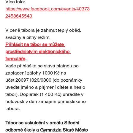
Více info: 
https://www.facebook.com/events/40373
2458645543
V ceně tábora je zahrnut teplý oběd, 
svačiny a pitný režim. 
Přihlásit na tábor se můžete 
prostřednictvím elektronického 
formuláře
.
Vaše přihláška se stává platnou po 
zaplacení zálohy 1000 Kč na 
účet 286971020/0300 (do poznámky 
uveďte jméno a příjmení dítěte a heslo 
tábor). Doplatek (1 400 Kč) uhradíte v 
hotovosti v den zahájení příměstského 
tábora.
Tábor se uskuteční v areálu Střední 
odborné školy a Gymnázia Staré Město 