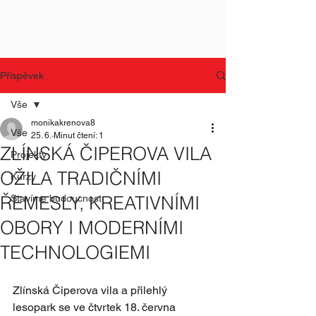
Příspěvek
Vše
monikakrenova8
Vše
25. 6.
Minut čtení: 1
ZLÍNSKÁ ČIPEROVA VILA
Projekty
OŽILA TRADIČNÍMI
Kurzy
ŘEMESLY, KREATIVNÍMI
Stavíme budoucnost
OBORY I MODERNÍMI
TECHNOLOGIEMI
Zlínská Čiperova vila a přilehlý 
lesopark se ve čtvrtek 18. června 