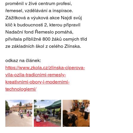
proměnil v živé centrum profesí, 
řemesel, vzdělávání a inspirace. 
Zážitková a výuková akce Najdi svůj 
klíč k budoucnosti 2, kterou připravil 
Nadační fond Řemeslo pomáhá, 
přivítala přibližně 800 žáků osmých tříd 
ze základních škol z celého Zlínska. 
odkaz na článek:
https://www.zkola.cz/zlinska-ciperova-
vila-ozila-tradicnimi-remesly-
kreativnimi-obory-i-modernimi-
technologiemi/