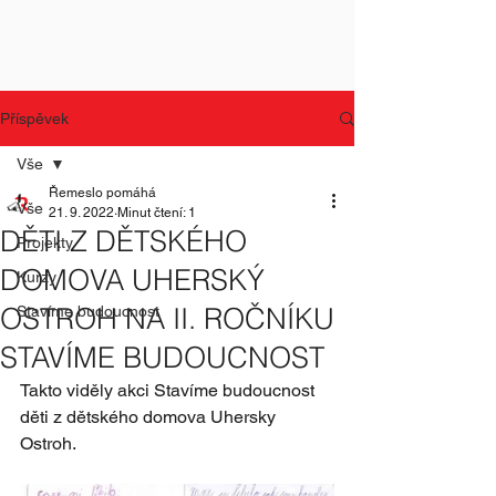
Příspěvek
Vše
Řemeslo pomáhá
Vše
21. 9. 2022
Minut čtení: 1
DĚTI Z DĚTSKÉHO
Projekty
DOMOVA UHERSKÝ
Kurzy
OSTROH NA II. ROČNÍKU
Stavíme budoucnost
STAVÍME BUDOUCNOST
Takto viděly akci Stavíme budoucnost 
děti z dětského domova Uhersky 
Ostroh. 