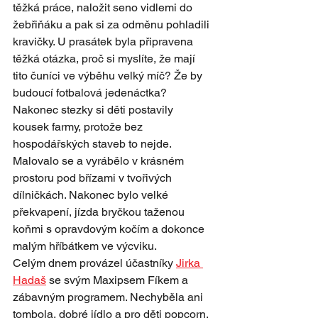
těžká práce, naložit seno vidlemi do 
žebřiňáku a pak si za odměnu pohladili 
kravičky. U prasátek byla připravena 
těžká otázka, proč si myslíte, že mají 
tito čuníci ve výběhu velký míč? Že by 
budoucí fotbalová jedenáctka? 
Nakonec stezky si děti postavily 
kousek farmy, protože bez 
hospodářských staveb to nejde.
Malovalo se a vyrábělo v krásném 
prostoru pod břízami v tvořivých 
dílničkách. Nakonec bylo velké 
překvapení, jízda bryčkou taženou 
koňmi s opravdovým kočím a dokonce 
malým hříbátkem ve výcviku. 
Celým dnem provázel účastníky 
Jirka 
Hadaš
 se svým Maxipsem Fíkem a 
zábavným programem. Nechyběla ani 
tombola, dobré jídlo a pro děti popcorn, 