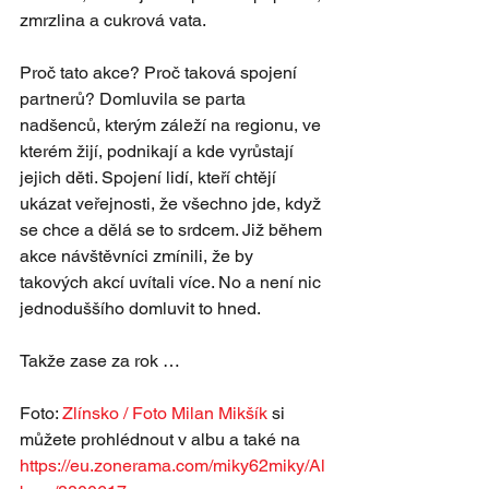
zmrzlina a cukrová vata.
Proč tato akce? Proč taková spojení 
partnerů? Domluvila se parta 
nadšenců, kterým záleží na regionu, ve 
kterém žijí, podnikají a kde vyrůstají 
jejich děti. Spojení lidí, kteří chtějí 
ukázat veřejnosti, že všechno jde, když 
se chce a dělá se to srdcem. Již během 
akce návštěvníci zmínili, že by 
takových akcí uvítali více. No a není nic 
jednoduššího domluvit to hned. 
Takže zase za rok … 
Foto: 
Zlínsko / Foto Milan Mikšík
 si 
můžete prohlédnout v albu a také na 
https://eu.zonerama.com/miky62miky/Al