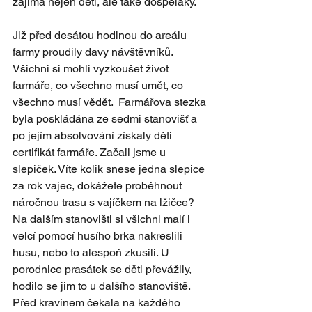
zajímá nejen děti, ale také dospěláky.
Již před desátou hodinou do areálu 
farmy proudily davy návštěvníků. 
Všichni si mohli vyzkoušet život 
farmáře, co všechno musí umět, co 
všechno musí vědět.  Farmářova stezka 
byla poskládána ze sedmi stanovišť a 
po jejím absolvování získaly děti 
certifikát farmáře. Začali jsme u 
slepiček. Víte kolik snese jedna slepice 
za rok vajec, dokážete proběhnout 
náročnou trasu s vajíčkem na lžičce? 
Na dalším stanovišti si všichni malí i 
velcí pomocí husího brka nakreslili 
husu, nebo to alespoň zkusili. U 
porodnice prasátek se děti převážily, 
hodilo se jim to u dalšího stanoviště. 
Před kravínem čekala na každého 