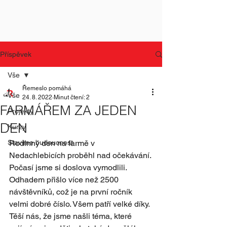
Příspěvek
Vše
Řemeslo pomáhá
Vše
24. 8. 2022
Minut čtení: 2
FARMÁŘEM ZA JEDEN
Projekty
DEN
Kurzy
Stavíme budoucnost
Rodinný den na farmě v 
Nedachlebicích proběhl nad očekávání. 
Počasí jsme si doslova vymodlili. 
Odhadem přišlo více než 2500 
návštěvníků, což je na první ročník 
velmi dobré číslo. Všem patří velké díky. 
Těší nás, že jsme našli téma, které 