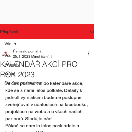
Příspěvek
Vše
Řemeslo pomáhá
Vše
25. 1. 2023
Minut čtení: 1
KALENDÁŘ AKCÍ PRO
Projekty
ROK 2023
Kurzy
Stavíme budoucnost
Je čas poznačit si do kalendáře akce, 
kde se s námi letos potkáte. Detaily k 
jednotlivým akcím budeme postupně 
zveřejňovat v událostech na facebooku, 
projektech na webu a u všech našich 
partnerů. Sledujte nás!
Pěkně se nám to letos poskládalo a 