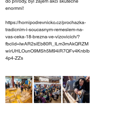
do přírody, byl zájem akci skutečně 
enormní!
https://hornipodrevnicko.cz/prochazka-
tradicnim-i-soucasnym-remeslem-na-
vas-ceka-18-brezna-ve-vizovicich/?
fbclid=IwAR2siEb80R_ILm3mAkQRZM
wirUHLOunO9MSh5M94iR7QFv4Knblb
4p4-ZZs