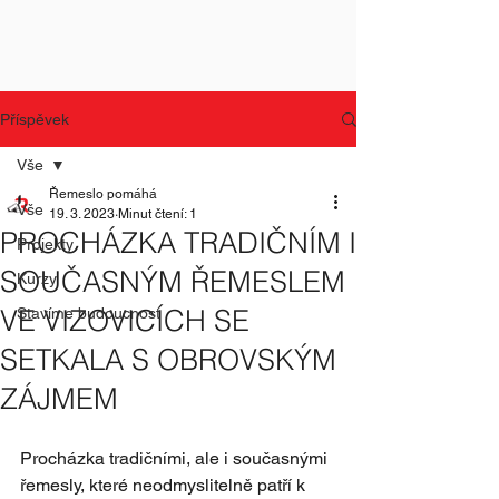
Příspěvek
Vše
Řemeslo pomáhá
Vše
19. 3. 2023
Minut čtení: 1
PROCHÁZKA TRADIČNÍM I
Projekty
SOUČASNÝM ŘEMESLEM
Kurzy
VE VIZOVICÍCH SE
Stavíme budoucnost
SETKALA S OBROVSKÝM
ZÁJMEM
Procházka tradičními, ale i současnými 
řemesly, které neodmyslitelně patří k 